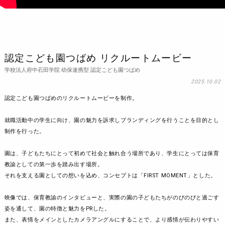
認定こども園つばめ リクルートムービー
学校法人府中石田学院 幼保連携型 認定こども園つばめ
2025.10.02
認定こども園つばめのリクルートムービーを制作。
就職活動中の学生に向け、園の魅力を訴求しブランディングを行うことを目的とし
制作を行った。
園は、子どもたちにとって初めて社会と触れ合う場所であり、学生にとっては保育
教諭としての第一歩を踏み出す場所。
それを支える園としての想いを込め、コンセプトは「FIRST MOMENT」とした。
映像では、保育教諭のインタビューと、実際の園の子どもたちがのびのびと過ごす
姿を通して、園の特徴と魅力をPRした。
また、表情をメインとしたカメラアングルにすることで、より感情が伝わりやすい